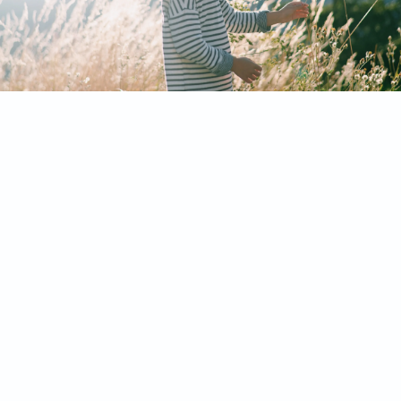
Aussenanlagen
Planung & Gestaltung
Day of Care
Umweltbildung
Aktuelle Seminartermine und Vorträge
Archiv
Downloads